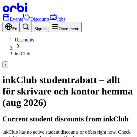
Events
Discounts
Jobs
En
Sign in
Open menu
Discounts
inkClub
i
inkClub studentrabatt – allt
för skrivare och kontor hemma
(aug 2026)
Current student discounts from inkClub
inkClub has no active student discounts or offers right now. Check