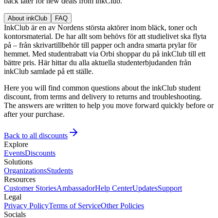
back later for new deals from inkClub.
About inkClub
FAQ
InkClub är en av Nordens största aktörer inom bläck, toner och
kontorsmaterial. De har allt som behövs för att studielivet ska flyta
på – från skrivartillbehör till papper och andra smarta prylar för
hemmet. Med studentrabatt via Orbi shoppar du på inkClub till ett
bättre pris. Här hittar du alla aktuella studenterbjudanden från
inkClub samlade på ett ställe.
Here you will find common questions about the inkClub student
discount, from terms and delivery to returns and troubleshooting.
The answers are written to help you move forward quickly before or
after your purchase.
Back to all discounts
Explore
Events
Discounts
Solutions
Organizations
Students
Resources
Customer Stories
Ambassador
Help Center
Updates
Support
Legal
Privacy Policy
Terms of Service
Other Policies
Socials