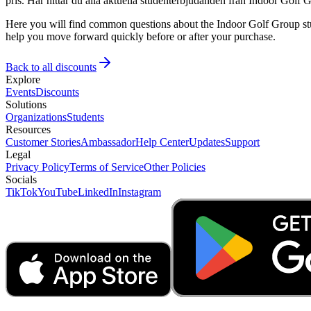
pris. Här hittar du alla aktuella studenterbjudanden från Indoor Golf G
Here you will find common questions about the Indoor Golf Group stud
help you move forward quickly before or after your purchase.
Back to all discounts
Explore
Events
Discounts
Solutions
Organizations
Students
Resources
Customer Stories
Ambassador
Help Center
Updates
Support
Legal
Privacy Policy
Terms of Service
Other Policies
Socials
TikTok
YouTube
LinkedIn
Instagram