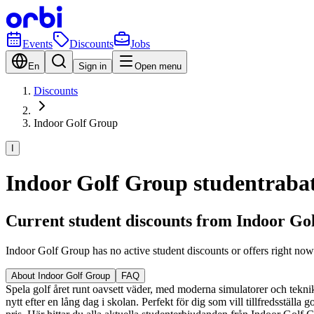
Events
Discounts
Jobs
En
Sign in
Open menu
Discounts
Indoor Golf Group
I
Indoor Golf Group studentrabatt
Current student discounts from Indoor Go
Indoor Golf Group has no active student discounts or offers right no
About Indoor Golf Group
FAQ
Spela golf året runt oavsett väder, med moderna simulatorer och teknik 
nytt efter en lång dag i skolan. Perfekt för dig som vill tillfredsställa 