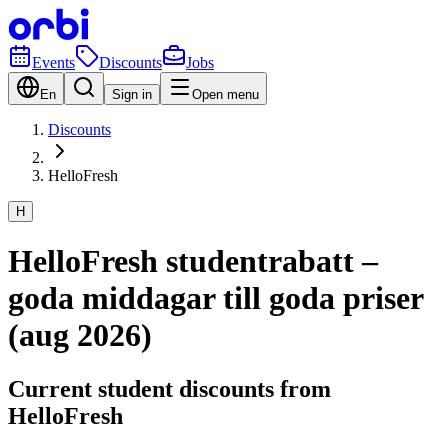
Events
Discounts
Jobs
En
Sign in
Open menu
Discounts
HelloFresh
H
HelloFresh studentrabatt –
goda middagar till goda priser
(aug 2026)
Current student discounts from
HelloFresh