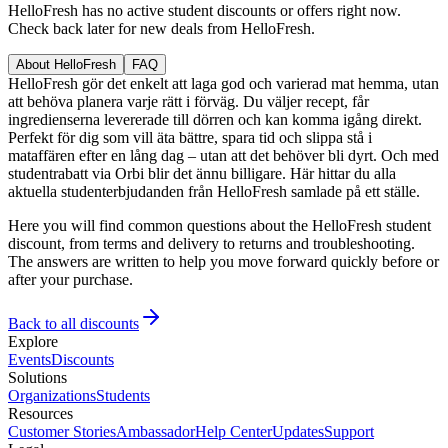
HelloFresh has no active student discounts or offers right now.
Check back later for new deals from HelloFresh.
About HelloFresh
FAQ
HelloFresh gör det enkelt att laga god och varierad mat hemma, utan
att behöva planera varje rätt i förväg. Du väljer recept, får
ingredienserna levererade till dörren och kan komma igång direkt.
Perfekt för dig som vill äta bättre, spara tid och slippa stå i
mataffären efter en lång dag – utan att det behöver bli dyrt. Och med
studentrabatt via Orbi blir det ännu billigare. Här hittar du alla
aktuella studenterbjudanden från HelloFresh samlade på ett ställe.
Here you will find common questions about the HelloFresh student
discount, from terms and delivery to returns and troubleshooting.
The answers are written to help you move forward quickly before or
after your purchase.
Back to all discounts
Explore
Events
Discounts
Solutions
Organizations
Students
Resources
Customer Stories
Ambassador
Help Center
Updates
Support