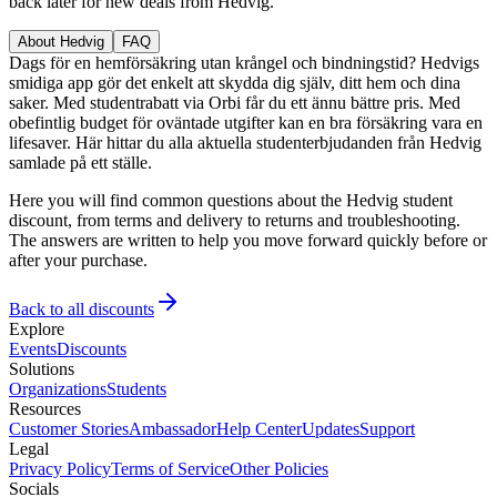
back later for new deals from Hedvig.
About Hedvig
FAQ
Dags för en hemförsäkring utan krångel och bindningstid? Hedvigs
smidiga app gör det enkelt att skydda dig själv, ditt hem och dina
saker. Med studentrabatt via Orbi får du ett ännu bättre pris. Med
obefintlig budget för oväntade utgifter kan en bra försäkring vara en
lifesaver. Här hittar du alla aktuella studenterbjudanden från Hedvig
samlade på ett ställe.
Here you will find common questions about the Hedvig student
discount, from terms and delivery to returns and troubleshooting.
The answers are written to help you move forward quickly before or
after your purchase.
Back to all discounts
Explore
Events
Discounts
Solutions
Organizations
Students
Resources
Customer Stories
Ambassador
Help Center
Updates
Support
Legal
Privacy Policy
Terms of Service
Other Policies
Socials