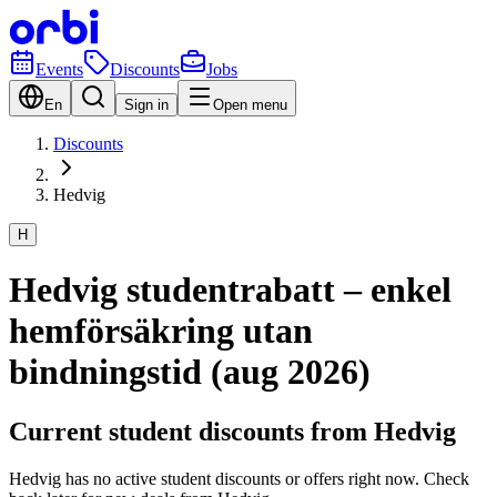
Events
Discounts
Jobs
En
Sign in
Open menu
Discounts
Hedvig
H
Hedvig studentrabatt – enkel
hemförsäkring utan
bindningstid (aug 2026)
Current student discounts from Hedvig
Hedvig has no active student discounts or offers right now. Check