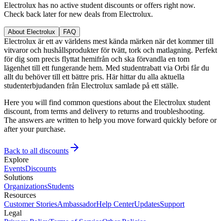
Electrolux has no active student discounts or offers right now.
Check back later for new deals from Electrolux.
About Electrolux
FAQ
Electrolux är ett av världens mest kända märken när det kommer till
vitvaror och hushållsprodukter för tvätt, tork och matlagning. Perfekt
för dig som precis flyttat hemifrån och ska förvandla en tom
lägenhet till ett fungerande hem. Med studentrabatt via Orbi får du
allt du behöver till ett bättre pris. Här hittar du alla aktuella
studenterbjudanden från Electrolux samlade på ett ställe.
Here you will find common questions about the Electrolux student
discount, from terms and delivery to returns and troubleshooting.
The answers are written to help you move forward quickly before or
after your purchase.
Back to all discounts
Explore
Events
Discounts
Solutions
Organizations
Students
Resources
Customer Stories
Ambassador
Help Center
Updates
Support
Legal