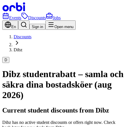
Events
Discounts
Jobs
En
Sign in
Open menu
Discounts
Dibz
D
Dibz studentrabatt – samla och
säkra dina bostadsköer (aug
2026)
Current student discounts from Dibz
Dibz has no active student discounts or offers right now. Check