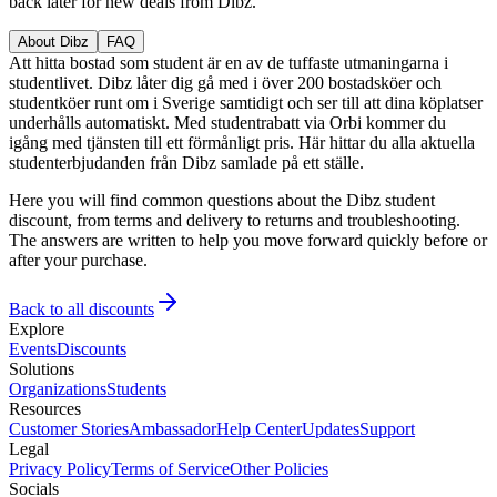
back later for new deals from Dibz.
About Dibz
FAQ
Att hitta bostad som student är en av de tuffaste utmaningarna i
studentlivet. Dibz låter dig gå med i över 200 bostadsköer och
studentköer runt om i Sverige samtidigt och ser till att dina köplatser
underhålls automatiskt. Med studentrabatt via Orbi kommer du
igång med tjänsten till ett förmånligt pris. Här hittar du alla aktuella
studenterbjudanden från Dibz samlade på ett ställe.
Here you will find common questions about the Dibz student
discount, from terms and delivery to returns and troubleshooting.
The answers are written to help you move forward quickly before or
after your purchase.
Back to all discounts
Explore
Events
Discounts
Solutions
Organizations
Students
Resources
Customer Stories
Ambassador
Help Center
Updates
Support
Legal
Privacy Policy
Terms of Service
Other Policies
Socials