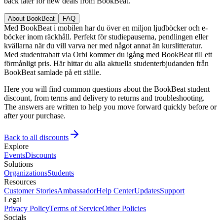
back later for new deals from BookBeat.
About BookBeat
FAQ
Med BookBeat i mobilen har du över en miljon ljudböcker och e-
böcker inom räckhåll. Perfekt för studiepauserna, pendlingen eller
kvällarna när du vill varva ner med något annat än kurslitteratur.
Med studentrabatt via Orbi kommer du igång med BookBeat till ett
förmånligt pris. Här hittar du alla aktuella studenterbjudanden från
BookBeat samlade på ett ställe.
Here you will find common questions about the BookBeat student
discount, from terms and delivery to returns and troubleshooting.
The answers are written to help you move forward quickly before or
after your purchase.
Back to all discounts
Explore
Events
Discounts
Solutions
Organizations
Students
Resources
Customer Stories
Ambassador
Help Center
Updates
Support
Legal
Privacy Policy
Terms of Service
Other Policies
Socials