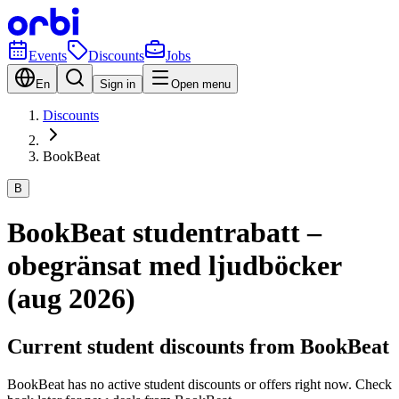
Events
Discounts
Jobs
En
Sign in
Open menu
Discounts
BookBeat
B
BookBeat studentrabatt –
obegränsat med ljudböcker
(aug 2026)
Current student discounts from BookBeat
BookBeat has no active student discounts or offers right now. Check