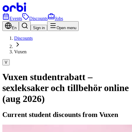
Events
Discounts
Jobs
En
Sign in
Open menu
Discounts
Vuxen
V
Vuxen studentrabatt –
sexleksaker och tillbehör online
(aug 2026)
Current student discounts from Vuxen