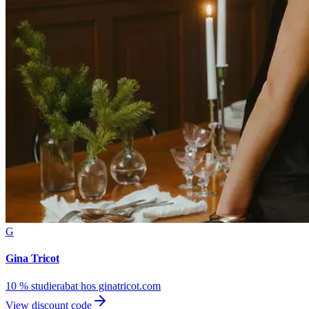
G
Gina Tricot
10 % studierabat hos ginatricot.com
View discount code