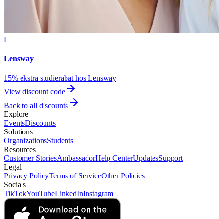
L
Lensway
15% ekstra studierabat hos Lensway
View discount code
Back to all discounts
Explore
Events
Discounts
Solutions
Organizations
Students
Resources
Customer Stories
Ambassador
Help Center
Updates
Support
Legal
Privacy Policy
Terms of Service
Other Policies
Socials
TikTok
YouTube
LinkedIn
Instagram