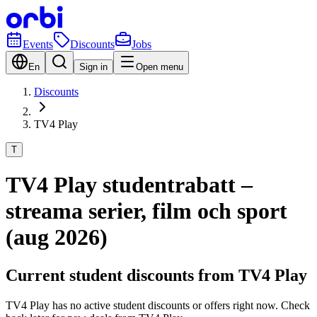
Events
Discounts
Jobs
En
Sign in
Open menu
Discounts
TV4 Play
T
TV4 Play studentrabatt –
streama serier, film och sport
(aug 2026)
Current student discounts from TV4 Play
TV4 Play has no active student discounts or offers right now. Check