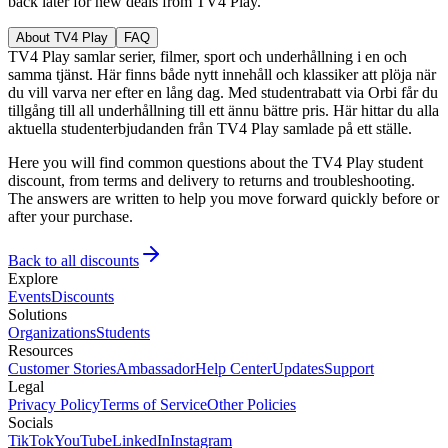
back later for new deals from TV4 Play.
About TV4 Play
FAQ
TV4 Play samlar serier, filmer, sport och underhållning i en och
samma tjänst. Här finns både nytt innehåll och klassiker att plöja när
du vill varva ner efter en lång dag. Med studentrabatt via Orbi får du
tillgång till all underhållning till ett ännu bättre pris. Här hittar du alla
aktuella studenterbjudanden från TV4 Play samlade på ett ställe.
Here you will find common questions about the TV4 Play student
discount, from terms and delivery to returns and troubleshooting.
The answers are written to help you move forward quickly before or
after your purchase.
Back to all discounts
Explore
Events
Discounts
Solutions
Organizations
Students
Resources
Customer Stories
Ambassador
Help Center
Updates
Support
Legal
Privacy Policy
Terms of Service
Other Policies
Socials
TikTok
YouTube
LinkedIn
Instagram