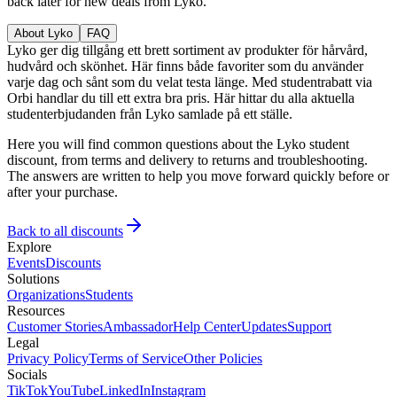
back later for new deals from Lyko.
About Lyko
FAQ
Lyko ger dig tillgång ett brett sortiment av produkter för hårvård,
hudvård och skönhet. Här finns både favoriter som du använder
varje dag och sånt som du velat testa länge. Med studentrabatt via
Orbi handlar du till ett extra bra pris. Här hittar du alla aktuella
studenterbjudanden från Lyko samlade på ett ställe.
Here you will find common questions about the Lyko student
discount, from terms and delivery to returns and troubleshooting.
The answers are written to help you move forward quickly before or
after your purchase.
Back to all discounts
Explore
Events
Discounts
Solutions
Organizations
Students
Resources
Customer Stories
Ambassador
Help Center
Updates
Support
Legal
Privacy Policy
Terms of Service
Other Policies
Socials
TikTok
YouTube
LinkedIn
Instagram