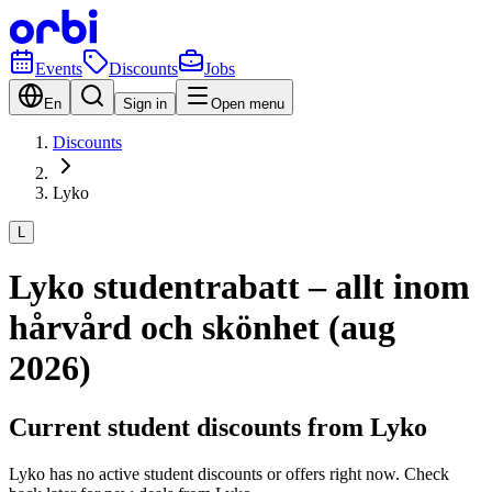
Events
Discounts
Jobs
En
Sign in
Open menu
Discounts
Lyko
L
Lyko studentrabatt – allt inom
hårvård och skönhet (aug
2026)
Current student discounts from Lyko
Lyko has no active student discounts or offers right now. Check