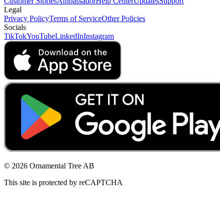
Customer Stories
Ambassador
Help Center
Updates
Support
Legal
Privacy Policy
Terms of Service
Other Policies
Socials
TikTok
YouTube
LinkedIn
Instagram
© 2026 Ornamental Tree AB
This site is protected by reCAPTCHA