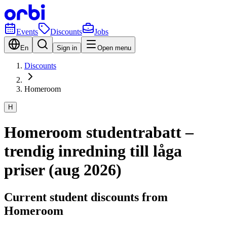
Events
Discounts
Jobs
En
Sign in
Open menu
Discounts
Homeroom
H
Homeroom studentrabatt –
trendig inredning till låga
priser (aug 2026)
Current student discounts from
Homeroom