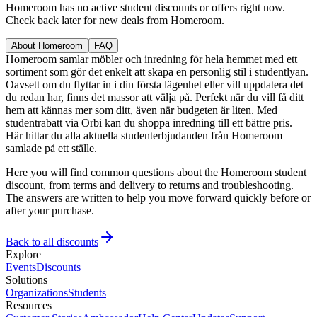
Homeroom has no active student discounts or offers right now.
Check back later for new deals from Homeroom.
About Homeroom
FAQ
Homeroom samlar möbler och inredning för hela hemmet med ett
sortiment som gör det enkelt att skapa en personlig stil i studentlyan.
Oavsett om du flyttar in i din första lägenhet eller vill uppdatera det
du redan har, finns det massor att välja på. Perfekt när du vill få ditt
hem att kännas mer som ditt, även när budgeten är liten. Med
studentrabatt via Orbi kan du shoppa inredning till ett bättre pris.
Här hittar du alla aktuella studenterbjudanden från Homeroom
samlade på ett ställe.
Here you will find common questions about the Homeroom student
discount, from terms and delivery to returns and troubleshooting.
The answers are written to help you move forward quickly before or
after your purchase.
Back to all discounts
Explore
Events
Discounts
Solutions
Organizations
Students
Resources