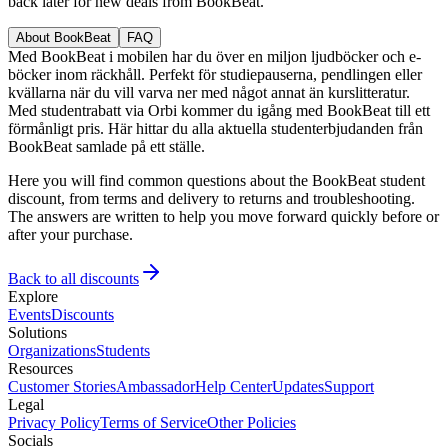
back later for new deals from BookBeat.
About BookBeat
FAQ
Med BookBeat i mobilen har du över en miljon ljudböcker och e-
böcker inom räckhåll. Perfekt för studiepauserna, pendlingen eller
kvällarna när du vill varva ner med något annat än kurslitteratur.
Med studentrabatt via Orbi kommer du igång med BookBeat till ett
förmånligt pris. Här hittar du alla aktuella studenterbjudanden från
BookBeat samlade på ett ställe.
Here you will find common questions about the BookBeat student
discount, from terms and delivery to returns and troubleshooting.
The answers are written to help you move forward quickly before or
after your purchase.
Back to all discounts
Explore
Events
Discounts
Solutions
Organizations
Students
Resources
Customer Stories
Ambassador
Help Center
Updates
Support
Legal
Privacy Policy
Terms of Service
Other Policies
Socials