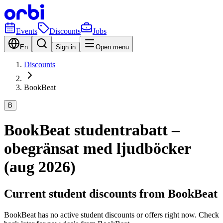
Events
Discounts
Jobs
En
Sign in
Open menu
Discounts
BookBeat
B
BookBeat studentrabatt –
obegränsat med ljudböcker
(aug 2026)
Current student discounts from BookBeat
BookBeat has no active student discounts or offers right now. Check