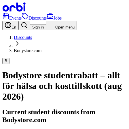
Events
Discounts
Jobs
En
Sign in
Open menu
Discounts
Bodystore.com
B
Bodystore studentrabatt – allt
för hälsa och kosttillskott (aug
2026)
Current student discounts from
Bodystore.com