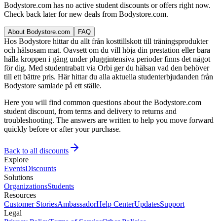
Bodystore.com has no active student discounts or offers right now.
Check back later for new deals from Bodystore.com.
About Bodystore.com
FAQ
Hos Bodystore hittar du allt från kosttillskott till träningsprodukter
och hälsosam mat. Oavsett om du vill höja din prestation eller bara
hålla kroppen i gång under pluggintensiva perioder finns det något
för dig. Med studentrabatt via Orbi ger du hälsan vad den behöver
till ett bättre pris. Här hittar du alla aktuella studenterbjudanden från
Bodystore samlade på ett ställe.
Here you will find common questions about the Bodystore.com
student discount, from terms and delivery to returns and
troubleshooting. The answers are written to help you move forward
quickly before or after your purchase.
Back to all discounts
Explore
Events
Discounts
Solutions
Organizations
Students
Resources
Customer Stories
Ambassador
Help Center
Updates
Support
Legal