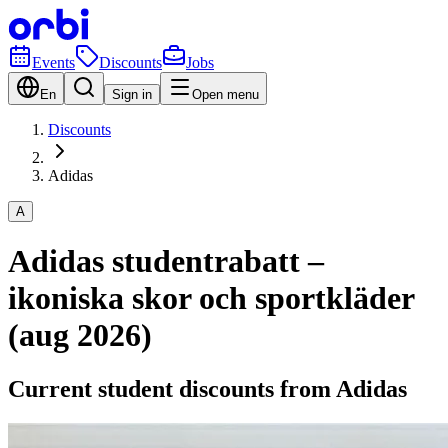
Events
Discounts
Jobs
En
Sign in
Open menu
Discounts
Adidas
A
Adidas studentrabatt –
ikoniska skor och sportkläder
(aug 2026)
Current student discounts from Adidas