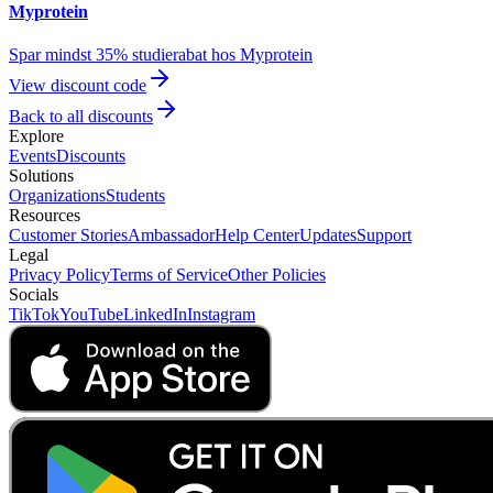
Myprotein
Spar mindst 35% studierabat hos Myprotein
View discount code
Back to all discounts
Explore
Events
Discounts
Solutions
Organizations
Students
Resources
Customer Stories
Ambassador
Help Center
Updates
Support
Legal
Privacy Policy
Terms of Service
Other Policies
Socials
TikTok
YouTube
LinkedIn
Instagram