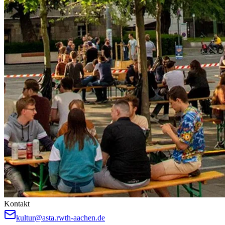
Kontakt
kultur@asta.rwth-aachen.de