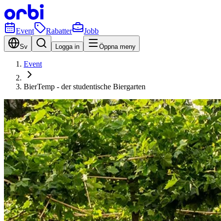
Event
Rabatter
Jobb
Sv
Logga in
Öppna meny
Event
BierTemp - der studentische Biergarten