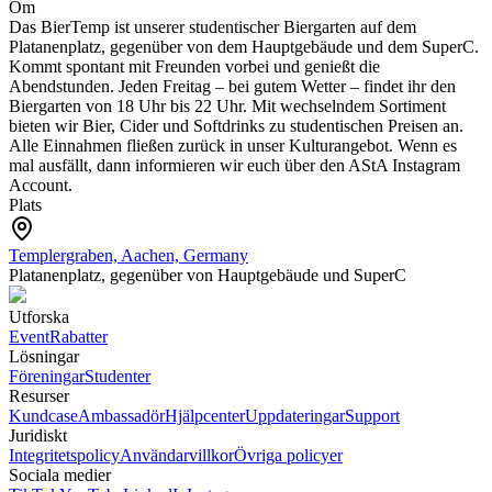
Om
Das BierTemp ist unserer studentischer Biergarten auf dem
Platanenplatz, gegenüber von dem Hauptgebäude und dem SuperC.
Kommt spontant mit Freunden vorbei und genießt die
Abendstunden.
Jeden Freitag – bei gutem Wetter – findet ihr den
Biergarten von 18 Uhr bis 22 Uhr. Mit wechselndem Sortiment
bieten wir Bier, Cider und Softdrinks zu studentischen Preisen an.
Alle Einnahmen fließen zurück in unser Kulturangebot.
Wenn es
mal ausfällt, dann informieren wir euch über den AStA Instagram
Account.
Plats
Templergraben, Aachen, Germany
Platanenplatz, gegenüber von Hauptgebäude und SuperC
Utforska
Event
Rabatter
Lösningar
Föreningar
Studenter
Resurser
Kundcase
Ambassadör
Hjälpcenter
Uppdateringar
Support
Juridiskt
Integritetspolicy
Användarvillkor
Övriga policyer
Sociala medier