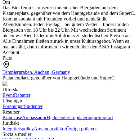
Om
Das BierTemp ist unserer studentischer Biergarten auf dem
Platanenplatz, gegenüber von dem Hauptgebäude und dem SuperC.
Kommt spontant mit Freunden vorbei und genießt die
Abendstunden.
Jeden Freitag – bei gutem Wetter – findet ihr den
Biergarten von 18 Uhr bis 22 Uhr. Mit wechselndem Sortiment
bieten wir Bier, Cider und Softdrinks zu studentischen Preisen an.
Alle Einnahmen fließen zurück in unser Kulturangebot.
Wenn es
mal ausfällt, dann informieren wir euch über den AStA Instagram
Account.
Plats
Templergraben, Aachen, Germany
Platanenplatz, gegenüber von Hauptgebäude und SuperC
Utforska
Event
Rabatter
Lösningar
Föreningar
Studenter
Resurser
Kundcase
Ambassadör
Hjälpcenter
Uppdateringar
Support
Juridiskt
Integritetspolicy
Användarvillkor
Övriga policyer
Sociala medier