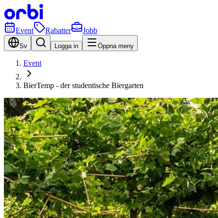
Event
Rabatter
Jobb
Sv
Logga in
Öppna meny
Event
BierTemp - der studentische Biergarten