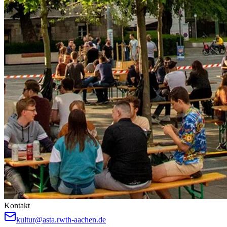
Kontakt
kultur@asta.rwth-aachen.de