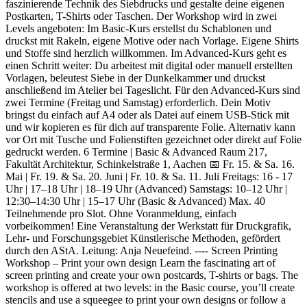
faszinierende Technik des Siebdrucks und gestalte deine eigenen
Postkarten, T-Shirts oder Taschen.
Der Workshop wird in zwei
Levels angeboten: Im Basic-Kurs erstellst du Schablonen und
druckst mit Rakeln, eigene Motive oder nach Vorlage. Eigene Shirts
und Stoffe sind herzlich willkommen. Im Advanced-Kurs geht es
einen Schritt weiter: Du arbeitest mit digital oder manuell erstellten
Vorlagen, beleutest Siebe in der Dunkelkammer und druckst
anschließend im Atelier bei Tageslicht. Für den Advanced-Kurs sind
zwei Termine (Freitag und Samstag) erforderlich.
Dein Motiv
bringst du einfach auf A4 oder als Datei auf einem USB-Stick mit
und wir kopieren es für dich auf transparente Folie. Alternativ kann
vor Ort mit Tusche und Folienstiften gezeichnet oder direkt auf Folie
gedruckt werden.
6 Termine | Basic & Advanced Raum 217,
Fakultät Architektur, Schinkelstraße 1, Aachen
📅 Fr. 15. & Sa. 16.
Mai | Fr. 19. & Sa. 20. Juni | Fr. 10. & Sa. 11. Juli
Freitags: 16 - 17
Uhr | 17–18 Uhr | 18–19 Uhr (Advanced) Samstags: 10–12 Uhr |
12:30–14:30 Uhr | 15–17 Uhr (Basic & Advanced)
Max. 40
Teilnehmende pro Slot. Ohne Voranmeldung, einfach
vorbeikommen!
Eine Veranstaltung der Werkstatt für Druckgrafik,
Lehr- und Forschungsgebiet Künstlerische Methoden, gefördert
durch den AStA. Leitung: Anja Neuefeind.
----
Screen Printing
Workshop – Print your own design
Learn the fascinating art of
screen printing and create your own postcards, T-shirts or bags.
The
workshop is offered at two levels: in the Basic course, you’ll create
stencils and use a squeegee to print your own designs or follow a