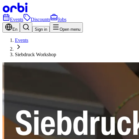
Events
Discounts
Jobs
En
Sign in
Open menu
Events
Siebdruck Workshop