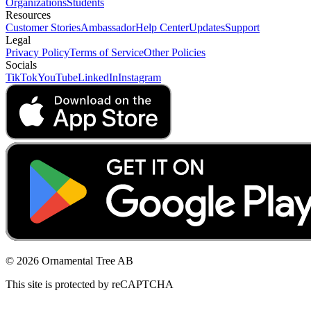
Organizations
Students
Resources
Customer Stories
Ambassador
Help Center
Updates
Support
Legal
Privacy Policy
Terms of Service
Other Policies
Socials
TikTok
YouTube
LinkedIn
Instagram
© 2026 Ornamental Tree AB
This site is protected by reCAPTCHA