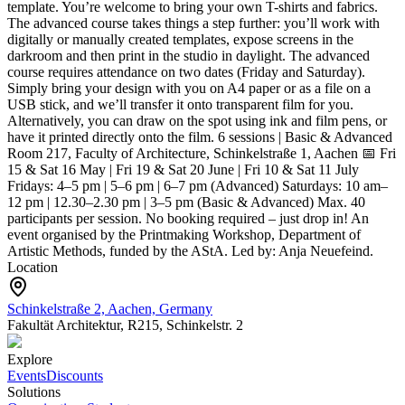
template. You’re welcome to bring your own T-shirts and fabrics.
The advanced course takes things a step further: you’ll work with
digitally or manually created templates, expose screens in the
darkroom and then print in the studio in daylight. The advanced
course requires attendance on two dates (Friday and Saturday).
Simply bring your design with you on A4 paper or as a file on a
USB stick, and we’ll transfer it onto transparent film for you.
Alternatively, you can draw on the spot using ink and film pens, or
have it printed directly onto the film.
6 sessions | Basic & Advanced
Room 217, Faculty of Architecture, Schinkelstraße 1, Aachen
📅 Fri
15 & Sat 16 May | Fri 19 & Sat 20 June | Fri 10 & Sat 11 July
Fridays: 4–5 pm | 5–6 pm | 6–7 pm (Advanced) Saturdays: 10 am–
12 pm | 12.30–2.30 pm | 3–5 pm (Basic & Advanced)
Max. 40
participants per session. No booking required – just drop in!
An
event organised by the Printmaking Workshop, Department of
Artistic Methods, funded by the AStA. Led by: Anja Neuefeind.
Location
Schinkelstraße 2, Aachen, Germany
Fakultät Architektur, R215, Schinkelstr. 2
Explore
Events
Discounts
Solutions