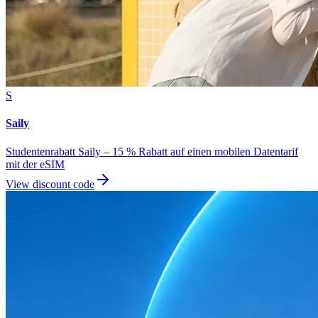
S
Saily
Studentenrabatt Saily – 15 % Rabatt auf einen mobilen Datentarif
mit der eSIM
View discount code