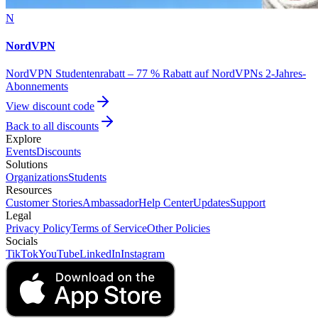
N
NordVPN
NordVPN Studentenrabatt – 77 % Rabatt auf NordVPNs 2-Jahres-
Abonnements
View discount code
Back to all discounts
Explore
Events
Discounts
Solutions
Organizations
Students
Resources
Customer Stories
Ambassador
Help Center
Updates
Support
Legal
Privacy Policy
Terms of Service
Other Policies
Socials
TikTok
YouTube
LinkedIn
Instagram