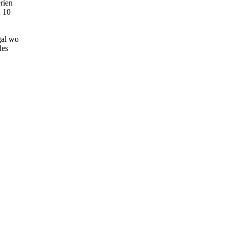
rien
 10
gal wo
les