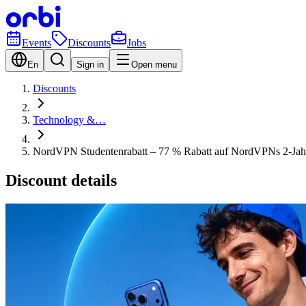
Events
Discounts
Jobs
En
Sign in
Open menu
Discounts
Technology &…
NordVPN Studentenrabatt – 77 % Rabatt auf NordVPNs 2-Ja
Discount details