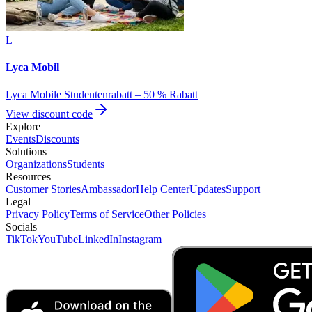
L
Lyca Mobil
Lyca Mobile Studentenrabatt – 50 % Rabatt
View discount code
Explore
Events
Discounts
Solutions
Organizations
Students
Resources
Customer Stories
Ambassador
Help Center
Updates
Support
Legal
Privacy Policy
Terms of Service
Other Policies
Socials
TikTok
YouTube
LinkedIn
Instagram