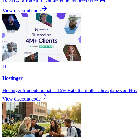
10 % Extra-Rabatt für Studierende bei SteelSeries 🎮
View discount code
H
Hostinger
Hostinger Studentenrabatt – 15% Rabatt auf alle Jahrespläne von Hos
View discount code