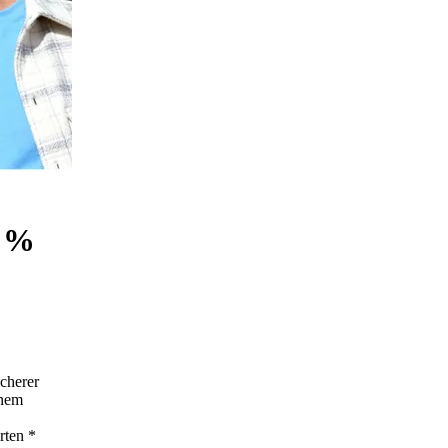
7 %
cherer
inem
rten
*