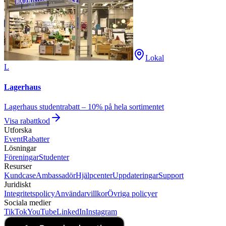
Lokal
L
Lagerhaus
Lagerhaus studentrabatt – 10% på hela sortimentet
Visa rabattkod
Utforska
Event
Rabatter
Lösningar
Föreningar
Studenter
Resurser
Kundcase
Ambassadör
Hjälpcenter
Uppdateringar
Support
Juridiskt
Integritetspolicy
Användarvillkor
Övriga policyer
Sociala medier
TikTok
YouTube
LinkedIn
Instagram