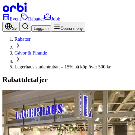
Event
Rabatter
Jobb
Sv
Logga in
Öppna meny
Rabatter
Gåvor & Firande
Lagerhaus studentrabatt – 15% på köp över 500 kr
Rabattdetaljer