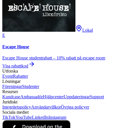
Lokal
E
Escape House
Escape House studentrabatt – 10% rabatt på escape room
Visa rabattkod
Utforska
Event
Rabatter
Lösningar
Föreningar
Studenter
Resurser
Kundcase
Ambassadör
Hjälpcenter
Uppdateringar
Support
Juridiskt
Integritetspolicy
Användarvillkor
Övriga policyer
Sociala medier
TikTok
YouTube
LinkedIn
Instagram