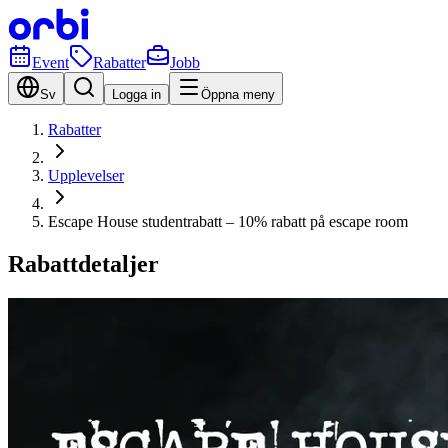
Event
Rabatter
Jobb
Sv
Logga in
Öppna meny
Rabatter
Upplevelser
Escape House studentrabatt – 10% rabatt på escape room
Rabattdetaljer