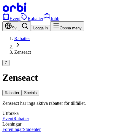
Event
Rabatter
Jobb
Sv
Logga in
Öppna meny
Rabatter
Zenseact
Z
Zenseact
Rabatter
Socials
Zenseact har inga aktiva rabatter för tillfället.
Utforska
Event
Rabatter
Lösningar
Föreningar
Studenter