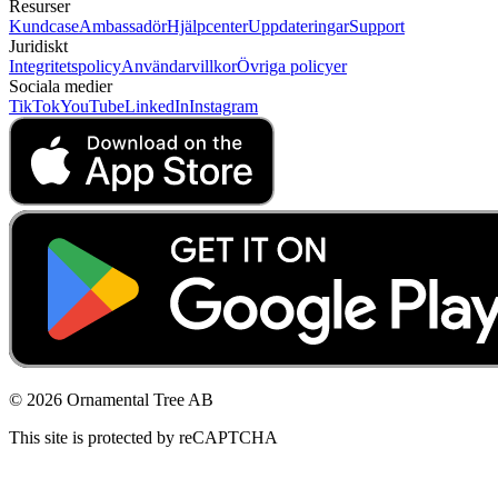
Resurser
Kundcase
Ambassadör
Hjälpcenter
Uppdateringar
Support
Juridiskt
Integritetspolicy
Användarvillkor
Övriga policyer
Sociala medier
TikTok
YouTube
LinkedIn
Instagram
© 2026 Ornamental Tree AB
This site is protected by reCAPTCHA