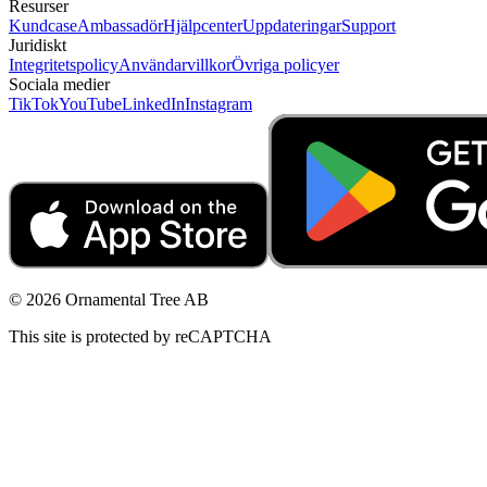
Resurser
Kundcase
Ambassadör
Hjälpcenter
Uppdateringar
Support
Juridiskt
Integritetspolicy
Användarvillkor
Övriga policyer
Sociala medier
TikTok
YouTube
LinkedIn
Instagram
© 2026 Ornamental Tree AB
This site is protected by reCAPTCHA