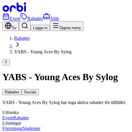
Event
Rabatter
Jobb
Sv
Logga in
Öppna meny
Rabatter
YABS - Young Aces By Sylog
Y
YABS - Young Aces By Sylog
Rabatter
Socials
YABS - Young Aces By Sylog har inga aktiva rabatter för tillfället.
Utforska
Event
Rabatter
Lösningar
Föreningar
Studenter