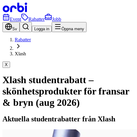
Event
Rabatter
Jobb
Sv
Logga in
Öppna meny
Rabatter
Xlash
X
Xlash studentrabatt –
skönhetsprodukter för fransar
& bryn (aug 2026)
Aktuella studentrabatter från Xlash