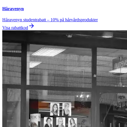
Håravenyn
Håravenyn studentrabatt – 10% på hårvårdsprodukter
Visa rabattkod