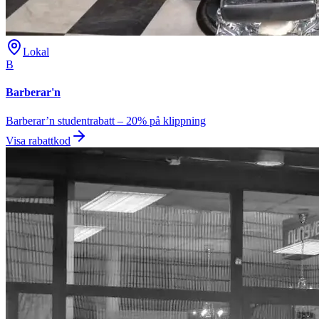
Lokal
B
Barberar'n
Barberar’n studentrabatt – 20% på klippning
Visa rabattkod