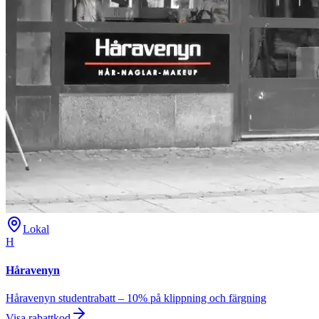
Lokal
H
Håravenyn
Håravenyn studentrabatt – 10% på klippning och färgning
Visa rabattkod