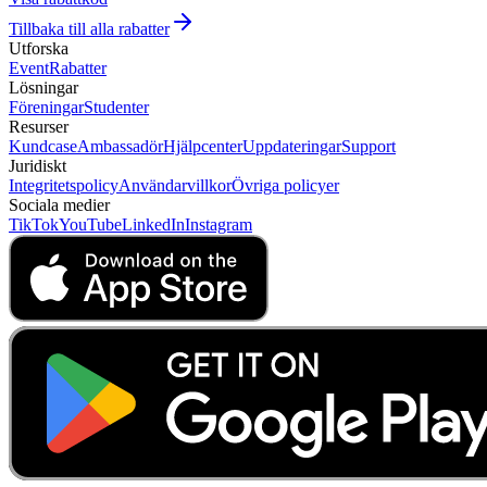
Tillbaka till alla rabatter
Utforska
Event
Rabatter
Lösningar
Föreningar
Studenter
Resurser
Kundcase
Ambassadör
Hjälpcenter
Uppdateringar
Support
Juridiskt
Integritetspolicy
Användarvillkor
Övriga policyer
Sociala medier
TikTok
YouTube
LinkedIn
Instagram