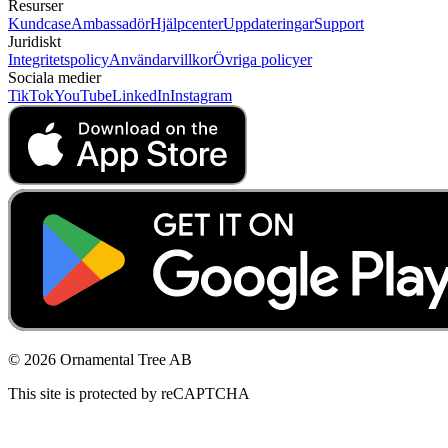
Resurser
Kundcase
Ambassadör
Hjälpcenter
Uppdateringar
Support
Juridiskt
Integritetspolicy
Användarvillkor
Övriga policyer
Sociala medier
TikTok
YouTube
LinkedIn
Instagram
© 2026 Ornamental Tree AB
This site is protected by reCAPTCHA