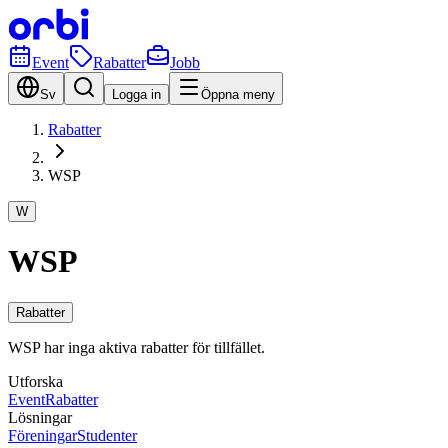
Event
Rabatter
Jobb
Sv
Logga in
Öppna meny
Rabatter
WSP
W
WSP
Rabatter
WSP har inga aktiva rabatter för tillfället.
Utforska
Event
Rabatter
Lösningar
Föreningar
Studenter