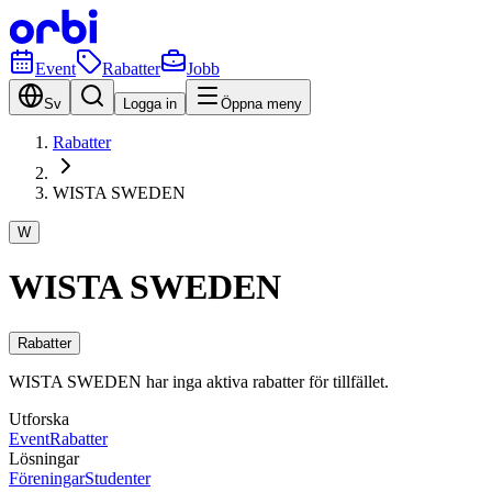
Event
Rabatter
Jobb
Sv
Logga in
Öppna meny
Rabatter
WISTA SWEDEN
W
WISTA SWEDEN
Rabatter
WISTA SWEDEN har inga aktiva rabatter för tillfället.
Utforska
Event
Rabatter
Lösningar
Föreningar
Studenter