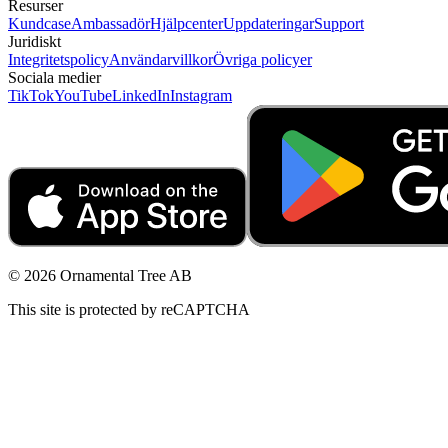
Resurser
Kundcase
Ambassadör
Hjälpcenter
Uppdateringar
Support
Juridiskt
Integritetspolicy
Användarvillkor
Övriga policyer
Sociala medier
TikTok
YouTube
LinkedIn
Instagram
© 2026 Ornamental Tree AB
This site is protected by reCAPTCHA