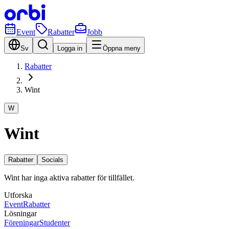
Event
Rabatter
Jobb
Sv
Logga in
Öppna meny
Rabatter
Wint
W
Wint
Rabatter
Socials
Wint har inga aktiva rabatter för tillfället.
Utforska
Event
Rabatter
Lösningar
Föreningar
Studenter