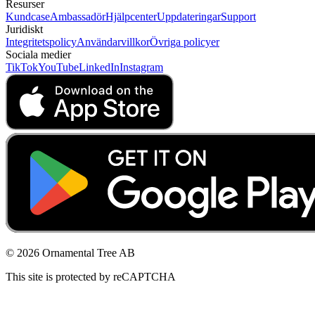
Resurser
Kundcase
Ambassadör
Hjälpcenter
Uppdateringar
Support
Juridiskt
Integritetspolicy
Användarvillkor
Övriga policyer
Sociala medier
TikTok
YouTube
LinkedIn
Instagram
© 2026 Ornamental Tree AB
This site is protected by reCAPTCHA