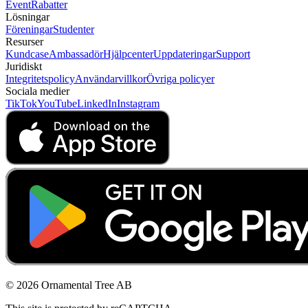
Event
Rabatter
Lösningar
Föreningar
Studenter
Resurser
Kundcase
Ambassadör
Hjälpcenter
Uppdateringar
Support
Juridiskt
Integritetspolicy
Användarvillkor
Övriga policyer
Sociala medier
TikTok
YouTube
LinkedIn
Instagram
© 2026 Ornamental Tree AB