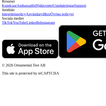
Resurser
Kundcase
Ambassadör
Hjälpcenter
Uppdateringar
Support
Juridiskt
Integritetspolicy
Användarvillkor
Övriga policyer
Sociala medier
TikTok
YouTube
LinkedIn
Instagram
© 2026 Ornamental Tree AB
This site is protected by reCAPTCHA