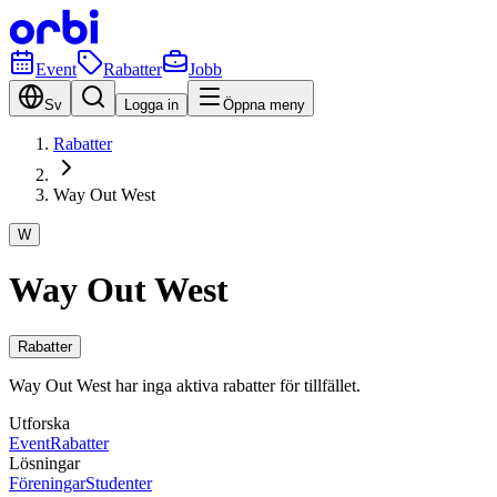
Event
Rabatter
Jobb
Sv
Logga in
Öppna meny
Rabatter
Way Out West
W
Way Out West
Rabatter
Way Out West har inga aktiva rabatter för tillfället.
Utforska
Event
Rabatter
Lösningar
Föreningar
Studenter