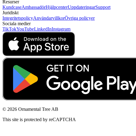
Resurser
Kundcase
Ambassadör
Hjälpcenter
Uppdateringar
Support
Juridiskt
Integritetspolicy
Användarvillkor
Övriga policyer
Sociala medier
TikTok
YouTube
LinkedIn
Instagram
© 2026 Ornamental Tree AB
This site is protected by reCAPTCHA