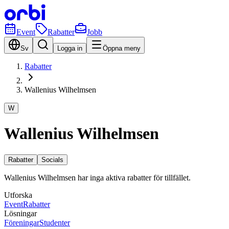
Event
Rabatter
Jobb
Sv
Logga in
Öppna meny
Rabatter
Wallenius Wilhelmsen
W
Wallenius Wilhelmsen
Rabatter
Socials
Wallenius Wilhelmsen har inga aktiva rabatter för tillfället.
Utforska
Event
Rabatter
Lösningar
Föreningar
Studenter