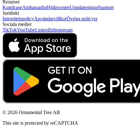
Resurser
Kundcase
Ambassadör
Hjälpcenter
Uppdateringar
Support
Juridiskt
Integritetspolicy
Användarvillkor
Övriga policyer
Sociala medier
TikTok
YouTube
LinkedIn
Instagram
© 2026 Ornamental Tree AB
This site is protected by reCAPTCHA