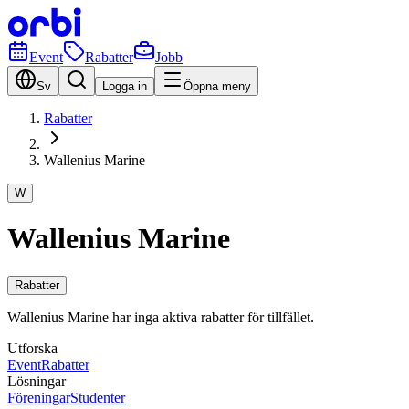
Event
Rabatter
Jobb
Sv
Logga in
Öppna meny
Rabatter
Wallenius Marine
W
Wallenius Marine
Rabatter
Wallenius Marine har inga aktiva rabatter för tillfället.
Utforska
Event
Rabatter
Lösningar
Föreningar
Studenter