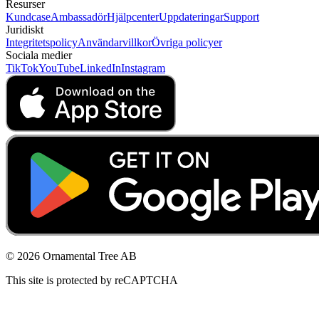
Resurser
Kundcase
Ambassadör
Hjälpcenter
Uppdateringar
Support
Juridiskt
Integritetspolicy
Användarvillkor
Övriga policyer
Sociala medier
TikTok
YouTube
LinkedIn
Instagram
© 2026 Ornamental Tree AB
This site is protected by reCAPTCHA