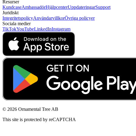
Resurser
Kundcase
Ambassadör
Hjälpcenter
Uppdateringar
Support
Juridiskt
Integritetspolicy
Användarvillkor
Övriga policyer
Sociala medier
TikTok
YouTube
LinkedIn
Instagram
© 2026 Ornamental Tree AB
This site is protected by reCAPTCHA