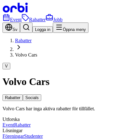
Event
Rabatter
Jobb
Sv
Logga in
Öppna meny
Rabatter
Volvo Cars
V
Volvo Cars
Rabatter
Socials
Volvo Cars har inga aktiva rabatter för tillfället.
Utforska
Event
Rabatter
Lösningar
Föreningar
Studenter