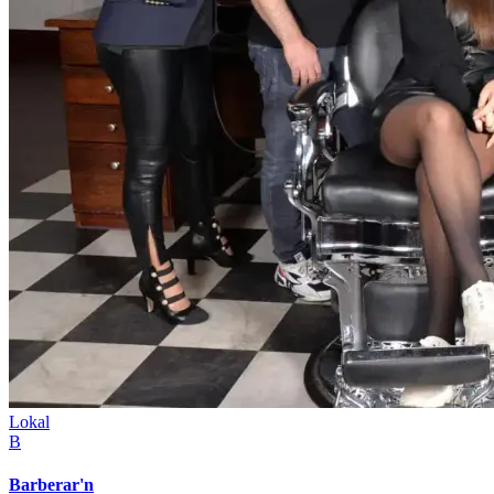
Lokal
B
Barberar'n