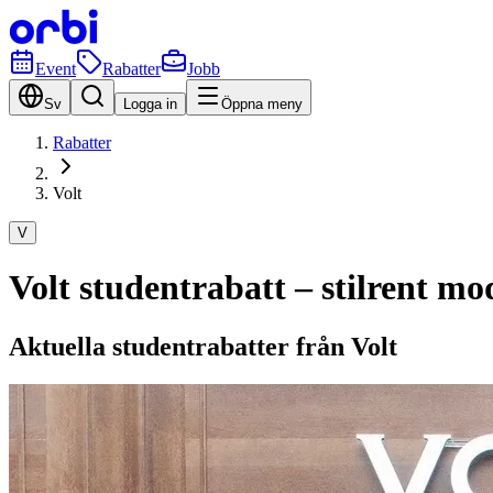
Event
Rabatter
Jobb
Sv
Logga in
Öppna meny
Rabatter
Volt
V
Volt studentrabatt – stilrent m
Aktuella studentrabatter från Volt