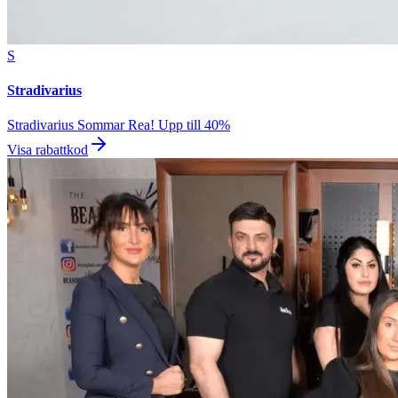
S
Stradivarius
Stradivarius Sommar Rea! Upp till 40%
Visa rabattkod