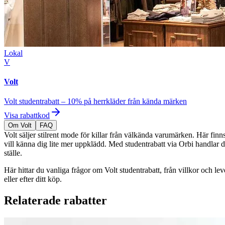
Lokal
V
Volt
Volt studentrabatt – 10% på herrkläder från kända märken
Visa rabattkod
Om Volt
FAQ
Volt säljer stilrent mode för killar från välkända varumärken. Här finn
vill känna dig lite mer uppklädd. Med studentrabatt via Orbi handlar du 
ställe.
Här hittar du vanliga frågor om Volt studentrabatt, från villkor och le
eller efter ditt köp.
Relaterade rabatter