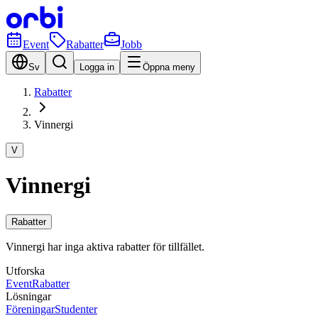
Event
Rabatter
Jobb
Sv
Logga in
Öppna meny
Rabatter
Vinnergi
V
Vinnergi
Rabatter
Vinnergi har inga aktiva rabatter för tillfället.
Utforska
Event
Rabatter
Lösningar
Föreningar
Studenter