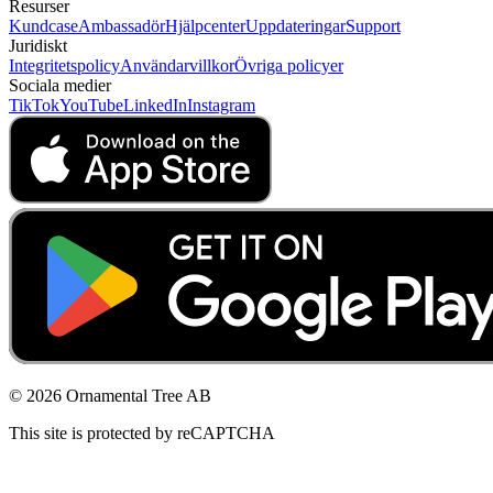
Resurser
Kundcase
Ambassadör
Hjälpcenter
Uppdateringar
Support
Juridiskt
Integritetspolicy
Användarvillkor
Övriga policyer
Sociala medier
TikTok
YouTube
LinkedIn
Instagram
© 2026 Ornamental Tree AB
This site is protected by reCAPTCHA