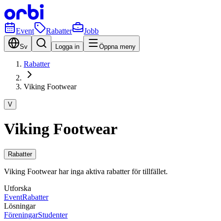
Event
Rabatter
Jobb
Sv
Logga in
Öppna meny
Rabatter
Viking Footwear
V
Viking Footwear
Rabatter
Viking Footwear har inga aktiva rabatter för tillfället.
Utforska
Event
Rabatter
Lösningar
Föreningar
Studenter