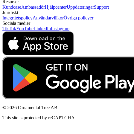
Resurser
Kundcase
Ambassadör
Hjälpcenter
Uppdateringar
Support
Juridiskt
Integritetspolicy
Användarvillkor
Övriga policyer
Sociala medier
TikTok
YouTube
LinkedIn
Instagram
© 2026 Ornamental Tree AB
This site is protected by reCAPTCHA