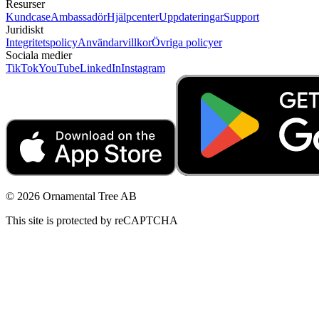
Resurser
Kundcase
Ambassadör
Hjälpcenter
Uppdateringar
Support
Juridiskt
Integritetspolicy
Användarvillkor
Övriga policyer
Sociala medier
TikTok
YouTube
LinkedIn
Instagram
© 2026 Ornamental Tree AB
This site is protected by reCAPTCHA