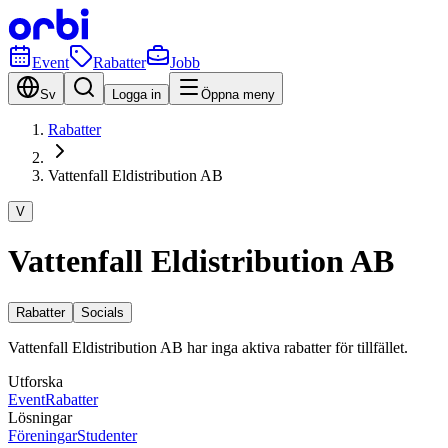
Event
Rabatter
Jobb
Sv
Logga in
Öppna meny
Rabatter
Vattenfall Eldistribution AB
V
Vattenfall Eldistribution AB
Rabatter
Socials
Vattenfall Eldistribution AB har inga aktiva rabatter för tillfället.
Utforska
Event
Rabatter
Lösningar
Föreningar
Studenter