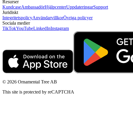
Resurser
Kundcase
Ambassadör
Hjälpcenter
Uppdateringar
Support
Juridiskt
Integritetspolicy
Användarvillkor
Övriga policyer
Sociala medier
TikTok
YouTube
LinkedIn
Instagram
© 2026 Ornamental Tree AB
This site is protected by reCAPTCHA