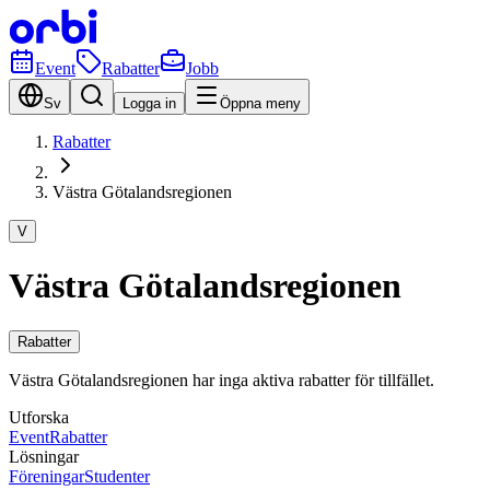
Event
Rabatter
Jobb
Sv
Logga in
Öppna meny
Rabatter
Västra Götalandsregionen
V
Västra Götalandsregionen
Rabatter
Västra Götalandsregionen har inga aktiva rabatter för tillfället.
Utforska
Event
Rabatter
Lösningar
Föreningar
Studenter