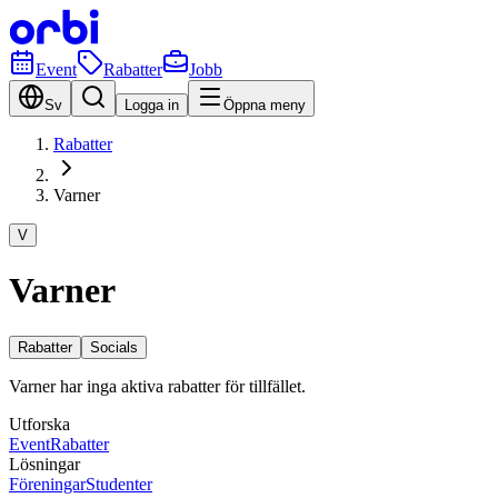
Event
Rabatter
Jobb
Sv
Logga in
Öppna meny
Rabatter
Varner
V
Varner
Rabatter
Socials
Varner har inga aktiva rabatter för tillfället.
Utforska
Event
Rabatter
Lösningar
Föreningar
Studenter