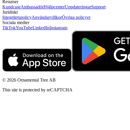
Resurser
Kundcase
Ambassadör
Hjälpcenter
Uppdateringar
Support
Juridiskt
Integritetspolicy
Användarvillkor
Övriga policyer
Sociala medier
TikTok
YouTube
LinkedIn
Instagram
© 2026 Ornamental Tree AB
This site is protected by reCAPTCHA