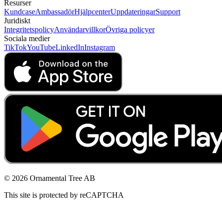
Resurser
Kundcase
Ambassadör
Hjälpcenter
Uppdateringar
Support
Juridiskt
Integritetspolicy
Användarvillkor
Övriga policyer
Sociala medier
TikTok
YouTube
LinkedIn
Instagram
© 2026 Ornamental Tree AB
This site is protected by reCAPTCHA