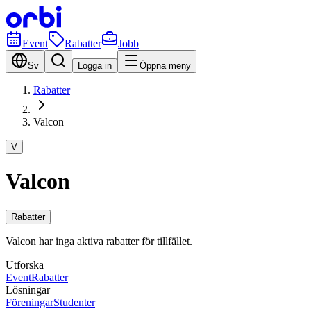
Event
Rabatter
Jobb
Sv
Logga in
Öppna meny
Rabatter
Valcon
V
Valcon
Rabatter
Valcon har inga aktiva rabatter för tillfället.
Utforska
Event
Rabatter
Lösningar
Föreningar
Studenter