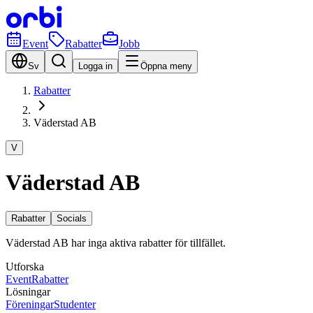
Event
Rabatter
Jobb
Sv
Logga in
Öppna meny
Rabatter
Väderstad AB
V
Väderstad AB
Rabatter
Socials
Väderstad AB har inga aktiva rabatter för tillfället.
Utforska
Event
Rabatter
Lösningar
Föreningar
Studenter