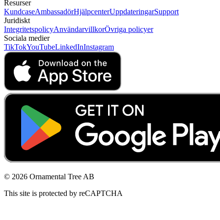
Resurser
Kundcase
Ambassadör
Hjälpcenter
Uppdateringar
Support
Juridiskt
Integritetspolicy
Användarvillkor
Övriga policyer
Sociala medier
TikTok
YouTube
LinkedIn
Instagram
© 2026 Ornamental Tree AB
This site is protected by reCAPTCHA