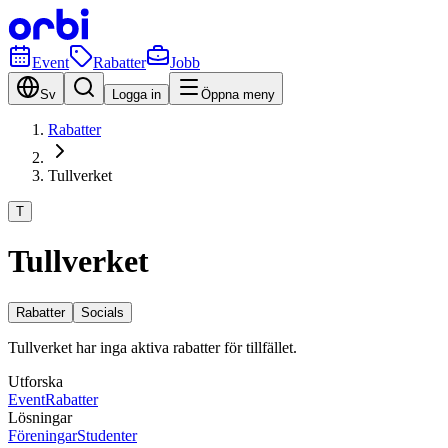
Event
Rabatter
Jobb
Sv
Logga in
Öppna meny
Rabatter
Tullverket
T
Tullverket
Rabatter
Socials
Tullverket har inga aktiva rabatter för tillfället.
Utforska
Event
Rabatter
Lösningar
Föreningar
Studenter