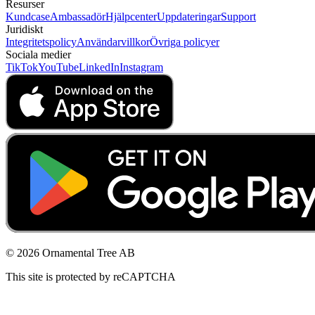
Resurser
Kundcase
Ambassadör
Hjälpcenter
Uppdateringar
Support
Juridiskt
Integritetspolicy
Användarvillkor
Övriga policyer
Sociala medier
TikTok
YouTube
LinkedIn
Instagram
© 2026 Ornamental Tree AB
This site is protected by reCAPTCHA