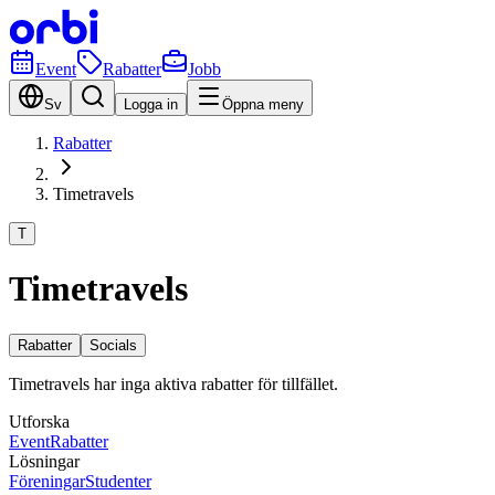
Event
Rabatter
Jobb
Sv
Logga in
Öppna meny
Rabatter
Timetravels
T
Timetravels
Rabatter
Socials
Timetravels har inga aktiva rabatter för tillfället.
Utforska
Event
Rabatter
Lösningar
Föreningar
Studenter