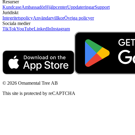
Resurser
Kundcase
Ambassadör
Hjälpcenter
Uppdateringar
Support
Juridiskt
Integritetspolicy
Användarvillkor
Övriga policyer
Sociala medier
TikTok
YouTube
LinkedIn
Instagram
© 2026 Ornamental Tree AB
This site is protected by reCAPTCHA