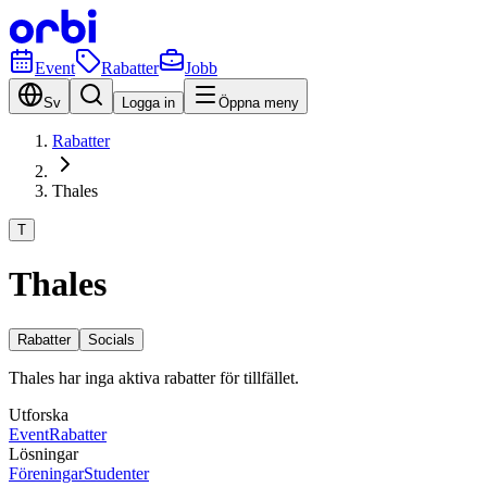
Event
Rabatter
Jobb
Sv
Logga in
Öppna meny
Rabatter
Thales
T
Thales
Rabatter
Socials
Thales har inga aktiva rabatter för tillfället.
Utforska
Event
Rabatter
Lösningar
Föreningar
Studenter