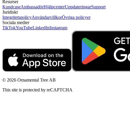
Resurser
Kundcase
Ambassadör
Hjälpcenter
Uppdateringar
Support
Juridiskt
Integritetspolicy
Användarvillkor
Övriga policyer
Sociala medier
TikTok
YouTube
LinkedIn
Instagram
© 2026 Ornamental Tree AB
This site is protected by reCAPTCHA