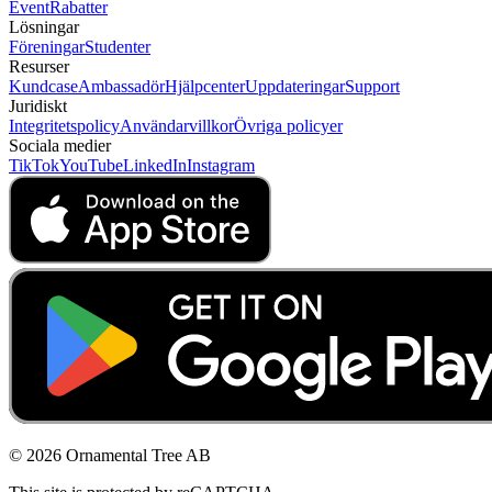
Event
Rabatter
Lösningar
Föreningar
Studenter
Resurser
Kundcase
Ambassadör
Hjälpcenter
Uppdateringar
Support
Juridiskt
Integritetspolicy
Användarvillkor
Övriga policyer
Sociala medier
TikTok
YouTube
LinkedIn
Instagram
© 2026 Ornamental Tree AB