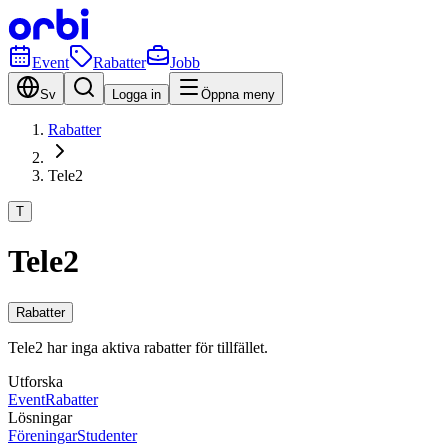
Event
Rabatter
Jobb
Sv
Logga in
Öppna meny
Rabatter
Tele2
T
Tele2
Rabatter
Tele2 har inga aktiva rabatter för tillfället.
Utforska
Event
Rabatter
Lösningar
Föreningar
Studenter