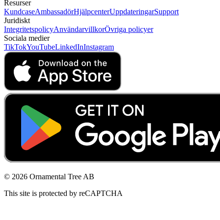
Resurser
Kundcase
Ambassadör
Hjälpcenter
Uppdateringar
Support
Juridiskt
Integritetspolicy
Användarvillkor
Övriga policyer
Sociala medier
TikTok
YouTube
LinkedIn
Instagram
© 2026 Ornamental Tree AB
This site is protected by reCAPTCHA