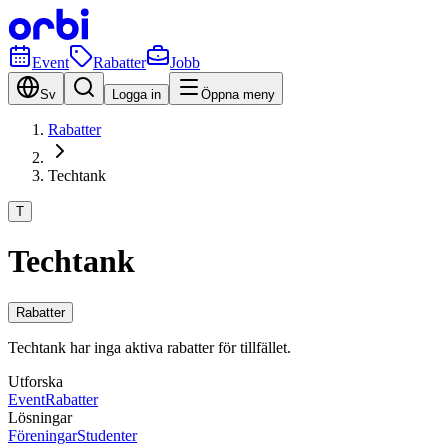
Event
Rabatter
Jobb
Sv
Logga in
Öppna meny
Rabatter
Techtank
T
Techtank
Rabatter
Techtank har inga aktiva rabatter för tillfället.
Utforska
Event
Rabatter
Lösningar
Föreningar
Studenter