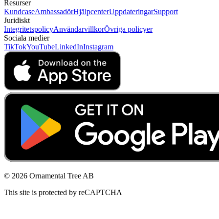
Resurser
Kundcase
Ambassadör
Hjälpcenter
Uppdateringar
Support
Juridiskt
Integritetspolicy
Användarvillkor
Övriga policyer
Sociala medier
TikTok
YouTube
LinkedIn
Instagram
© 2026 Ornamental Tree AB
This site is protected by reCAPTCHA