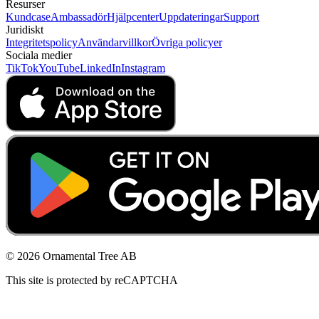
Resurser
Kundcase
Ambassadör
Hjälpcenter
Uppdateringar
Support
Juridiskt
Integritetspolicy
Användarvillkor
Övriga policyer
Sociala medier
TikTok
YouTube
LinkedIn
Instagram
© 2026 Ornamental Tree AB
This site is protected by reCAPTCHA