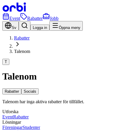
Event
Rabatter
Jobb
Sv
Logga in
Öppna meny
Rabatter
Talenom
T
Talenom
Rabatter
Socials
Talenom har inga aktiva rabatter för tillfället.
Utforska
Event
Rabatter
Lösningar
Föreningar
Studenter