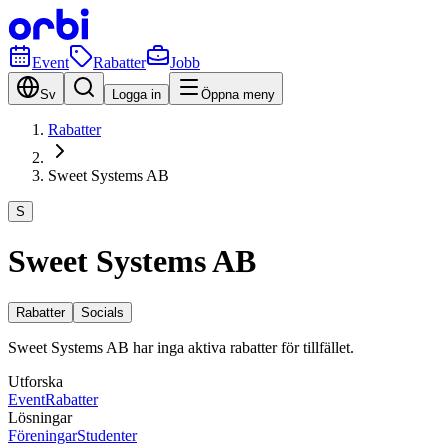
Event
Rabatter
Jobb
Sv
Logga in
Öppna meny
Rabatter
Sweet Systems AB
S
Sweet Systems AB
Rabatter
Socials
Sweet Systems AB har inga aktiva rabatter för tillfället.
Utforska
Event
Rabatter
Lösningar
Föreningar
Studenter