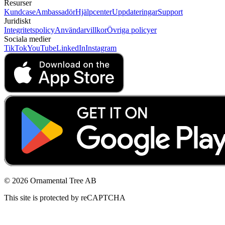
Resurser
Kundcase
Ambassadör
Hjälpcenter
Uppdateringar
Support
Juridiskt
Integritetspolicy
Användarvillkor
Övriga policyer
Sociala medier
TikTok
YouTube
LinkedIn
Instagram
© 2026 Ornamental Tree AB
This site is protected by reCAPTCHA